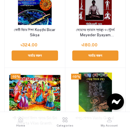
কোষ্ঠী বিচার শিক্ষা Koṣṭhi Bicar
মেয়েদের ব্যায়াম স্বাস্থ্য ও সৌন্দর্য
Add to cart
Add to cart
Sikṣa
Meyeder Byayam
Sbasthya o Saundarya
৳324.00
৳180.00
অর্ডার করুন
অর্ডার করুন
-10%
-10%
শ্রী শ্রী বিবর্ত্ত বিলাস গ্রন্থঃ Sri Sri
বাস্তু গোপালঃ Vastu Gopal:
Add to cart
Add to cart
Vivarta Vilas Granth:
Home
Categories
My Account