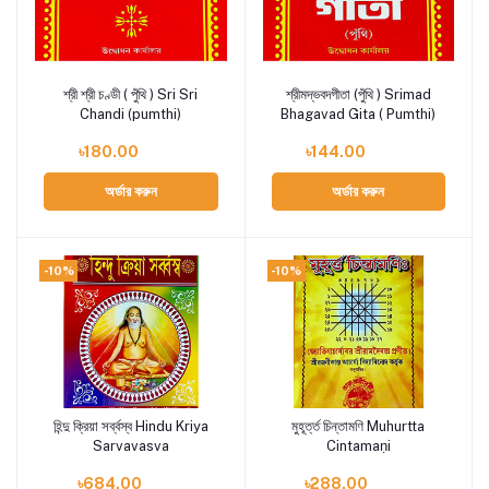
শ্রী শ্রী চণ্ডী ( পুঁথি ) Sri Sri
শ্রীমদ্ভবদগীতা (পুঁথি ) Srimad
Add to cart
Add to cart
Chandi (pumthi)
Bhagavad Gita ( Pumthi)
৳180.00
৳144.00
অর্ডার করুন
অর্ডার করুন
-10%
-10%
হিন্দু ক্রিয়া সর্ব্বস্ব Hindu Kriya
মুহূর্ত্ত চিন্তামণি Muhurtta
Add to cart
Add to cart
Sarvavasva
Cintamaṇi
৳684.00
৳288.00