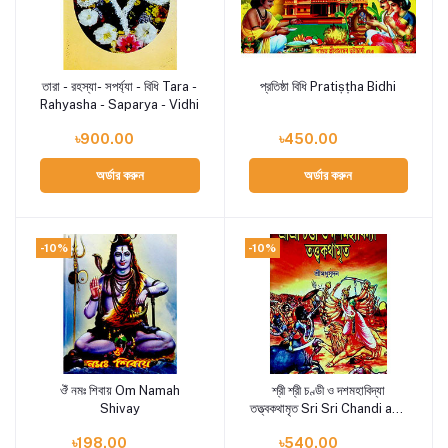
তারা - রহস্যা- সপর্য্যা - বিধি Tara -
প্রতিষ্ঠা বিধি Pratiṣṭha Bidhi
Add to cart
Add to cart
Rahyasha - Saparya - Vidhi
৳900.00
৳450.00
অর্ডার করুন
অর্ডার করুন
-10%
-10%
ঔঁ নমঃ শিবায় Om Namah
শ্রী শ্রী চণ্ডী ও দশমহাবিদ্যা
Add to cart
Add to cart
Shivay
তত্ত্বকথামৃত Sri Sri Chandi and
Dasamahavidya Tattva
৳198.00
৳540.00
Kathamrita