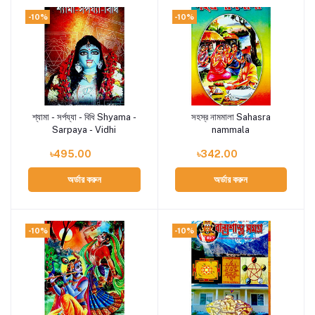
-10%
-10%
শ্যামা - সর্পয্যা - বিধি Shyama -
সহস্র নামমালা Sahasra
Add to cart
Add to cart
Sarpaya - Vidhi
nammala
৳495.00
৳342.00
অর্ডার করুন
অর্ডার করুন
-10%
-10%