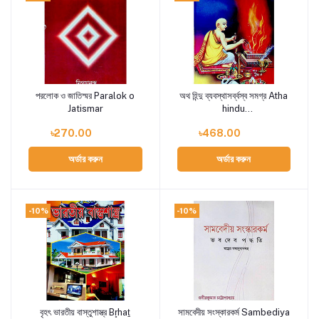
পরলোক ও জাতিস্মর Paralok o
অথ হিন্দু ব্যবস্থাসর্ব্বস্ব সমগ্র Atha
Add to cart
Add to cart
Jatismar
hindu
Byabasthasarbbasba
৳270.00
৳468.00
Samagra
অর্ডার করুন
অর্ডার করুন
-10%
-10%
বৃহৎ ভারতীয় বাস্তুশাস্ত্র Br̥haṯ
সামবেদীয় সংস্কারকর্ম Sambediya
Add to cart
Add to cart