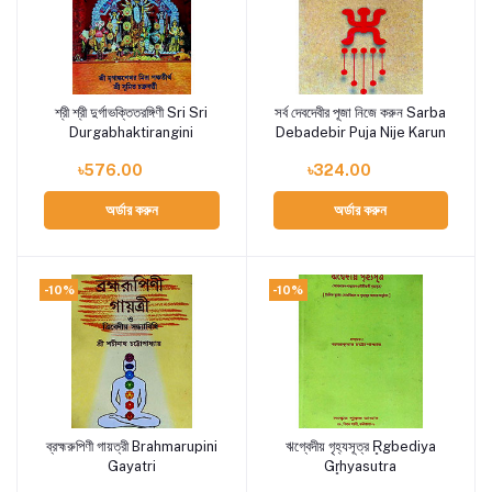
শ্রী শ্রী দুর্গাভক্তিতরঙ্গিণী Sri Sri
সর্ব দেবদেবীর পূজা নিজে করুন Sarba
Add to cart
Add to cart
Durgabhaktirangini
Debadebir Puja Nije Karun
৳576.00
৳324.00
অর্ডার করুন
অর্ডার করুন
-10%
-10%
ব্রহ্মরুপিণী গায়ত্রী Brahmarupini
ঋগ্বেদীয় গৃহ্যসূত্র R̥gbediya
Add to cart
Add to cart
Gayatri
Gr̥hyasutra