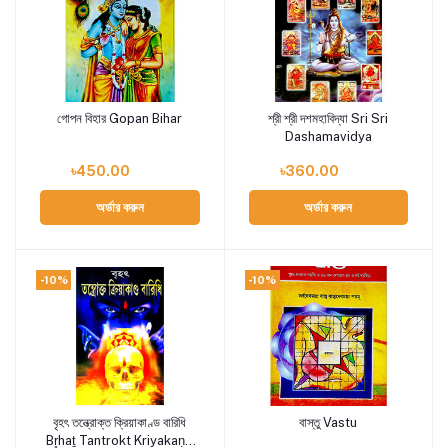
গোপন বিহার Gopan Bihar
শ্রী শ্রী দশমহাবিদ্যা Sri Sri
Add to cart
Add to cart
Dashamavidya
৳450.00
৳360.00
অর্ডার করুন
অর্ডার করুন
-10%
-10%
বৃহৎ তন্ত্রোক্ত ক্রিয়াকাণ্ড বারিধি
বাস্তু Vastu
Add to cart
Add to cart
Br̥haṯ Tantrokt Kriyakaṇḍ