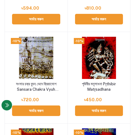
Baridhi
৳594.00
৳810.00
অর্ডার করুন
অর্ডার করুন
-10%
-10%
সংসার চক্র ব্যুহ ভেদে ক্রিয়াযোগ
পৃথিবীর মতৃসাধনা Pr̥thibir
Add to cart
Add to cart
Sansara Chakra Vyuh
Matr̥sadhana
Bhede Kriyayog
৳720.00
৳450.00
অর্ডার করুন
অর্ডার করুন
-10%
-10%