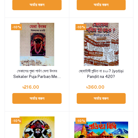
অর্ডার করুন
অর্ডার করুন
-10%
-10%
সেকালের পুজা পার্বণ মেলা উৎসব
জ্যোতিষী পন্ডিত না ৪২০? Jyotiṣi
Add to cart
Add to cart
Sekaler Puja Parbaṇ Mela
Panḍit na 420?
Uṯsab
৳216.00
৳360.00
অর্ডার করুন
অর্ডার করুন
-10%
-10%