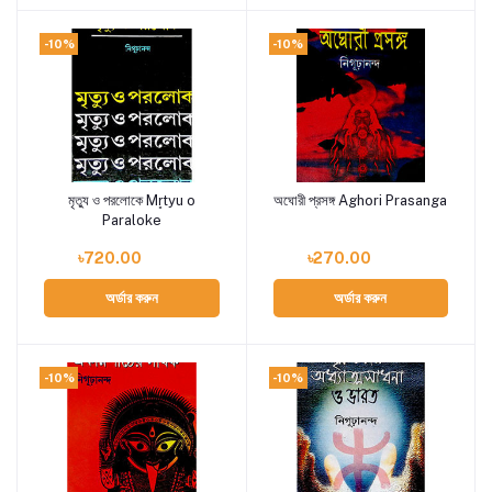
-10%
-10%
মৃত্যু ও পরলোকে Mr̥tyu o
অঘোরী প্রসঙ্গ Aghori Prasanga
Add to cart
Add to cart
Paraloke
৳720.00
৳270.00
অর্ডার করুন
অর্ডার করুন
-10%
-10%