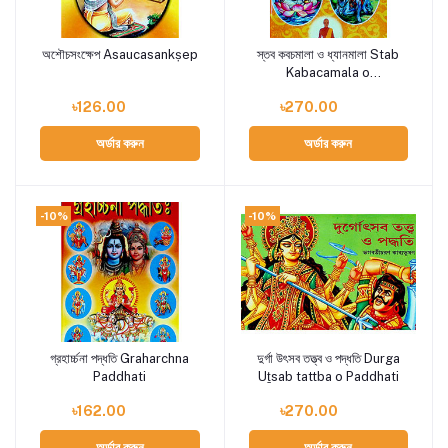
অশৌচসংক্ষেপ Asaucasankṣep
স্তব কবচমালা ও ধ্যানমালা Stab
Add to cart
Add to cart
Kabacamala o
Dhyanamala
৳126.00
৳270.00
অর্ডার করুন
অর্ডার করুন
-10%
-10%
গ্রহার্চ্চনা পদ্ধতি Graharchna
দুর্গা উৎসব তত্ত্ব ও পদ্ধতি Durga
Add to cart
Add to cart
Paddhati
Uṯsab tattba o Paddhati
৳162.00
৳270.00
অর্ডার করুন
অর্ডার করুন