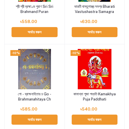
শ্রী শ্রী ব্রহ্মাণ্ড পুরাণ Sri Sri
ভারতী বাস্তুশাস্ত্র সমগ্র Bharati
Add to cart
Add to cart
Brahmand Puran
Vastushastra Samagra
৳558.00
৳630.00
অর্ডার করুন
অর্ডার করুন
-10%
-10%
গো - ব্রাহ্মনাহিতায় চ Go -
কামাখ্যা পূজা পদ্ধতি Kamakhya
Add to cart
Add to cart
Brahmanahitaya Ch
Puja Paddhati
৳585.00
৳540.00
অর্ডার করুন
অর্ডার করুন