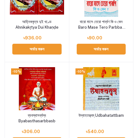
আহ্নিককৃত্য দুই খণ্ডে
বারো মাসে তেরো পার্ব্বণ কি ও কেন
Add to cart
Add to cart
Ahnikakr̥tya Dui Khaṇḍe
Baro Mase Tero Parbbaṇ
ki o Ken
৳936.00
৳90.00
অর্ডার করুন
অর্ডার করুন
-10%
-10%
ব্যবস্থাসর্ব্বস্ব
উদ্বাহতত্ত্বম্ Udbahatattbam
Add to cart
Add to cart
Byabasthasarbbasb
৳306.00
৳540.00