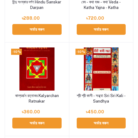
হিন্দু সংস্কার দর্পণ Hindu Sanskar
বেদ - কথা যজ্ঞ - কথা Veda -
Add to cart
Add to cart
Darpan
Katha Yajna - Katha
৳288.00
৳720.00
অর্ডার করুন
অর্ডার করুন
-10%
-10%
কাল্যর্চ্চন রত্নাকর Kalyarchan
শ্রী শ্রী কালী - সন্ধ্যা Sri Sri Kali -
Add to cart
Add to cart
Ratnakar
Sandhya
৳360.00
৳450.00
অর্ডার করুন
অর্ডার করুন