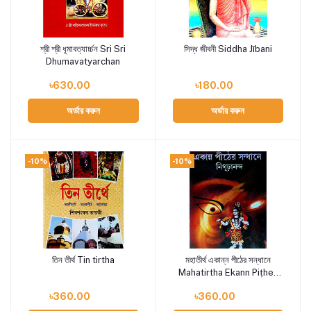
শ্রী শ্রী ধূমাবত্যার্চ্চন Sri Sri
সিদ্ধ জীবনী Siddha Jībani
Add to cart
Add to cart
Dhumavatyarchan
৳630.00
৳180.00
অর্ডার করুন
অর্ডার করুন
-10%
-10%
তিন তীর্থ Tin tirtha
মহাতীর্থ একান্ন পীঠের সন্ধানে
Add to cart
Add to cart
Mahatirtha Ekann Piṭher
Sandhane
৳360.00
৳360.00