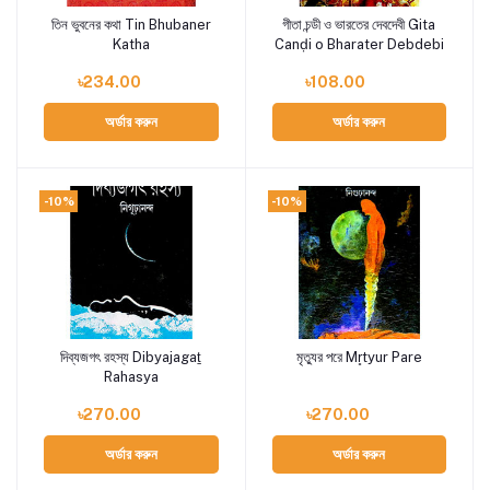
তিন ভুবনের কথা Tin Bhubaner
গীতা চন্ডী ও ভারতের দেবদেবী Gita
Add to cart
Add to cart
Katha
Canḍi o Bharater Debdebi
৳234.00
৳108.00
অর্ডার করুন
অর্ডার করুন
-10%
-10%
দিব্যজগৎ রহস্য Dibyajagaṯ
মৃত্যুর পরে Mr̥tyur Pare
Add to cart
Add to cart
Rahasya
৳270.00
৳270.00
অর্ডার করুন
অর্ডার করুন