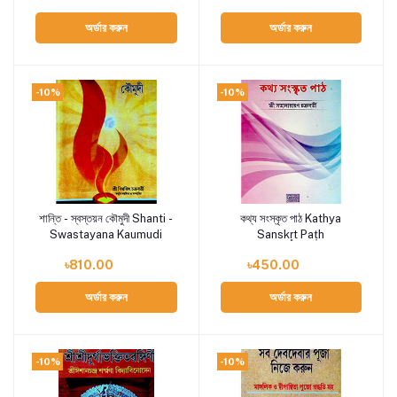
অর্ডার করুন
অর্ডার করুন
-10%
-10%
শান্তি - স্বস্তয়ন কৌমুদী Shanti -
কথ্য সংস্কৃত পাঠ Kathya
Add to cart
Add to cart
Swastayana Kaumudi
Sanskr̥t Paṭh
৳810.00
৳450.00
অর্ডার করুন
অর্ডার করুন
-10%
-10%