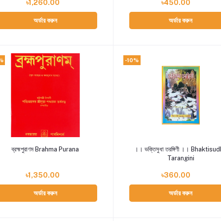
৳1,260.00
৳450.00
অর্ডার করুন
অর্ডার করুন
%
-10%
Add to cart
Add to cart
ব্রহ্মপুরাণম Brahma Purana
।। ভক্তিসুধা তরঙ্গিণী ।। Bhaktisu
Tarangini
৳1,350.00
৳360.00
অর্ডার করুন
অর্ডার করুন