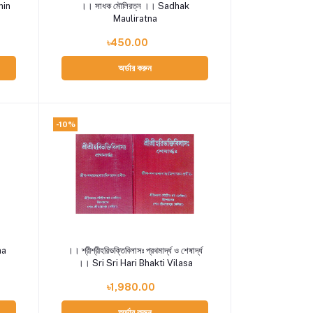
Add to cart
chin
।। সাধক মৌলিরত্ন ।। Sadhak
Mauliratna
৳450.00
অর্ডার করুন
-10%
Add to cart
ha
।। শ্রীশ্রীহরিভক্তিবিলাসঃ প্রথমার্দ্ধ ও শেষার্দ্ধ
।। Sri Sri Hari Bhakti Vilasa
৳1,980.00
অর্ডার করুন