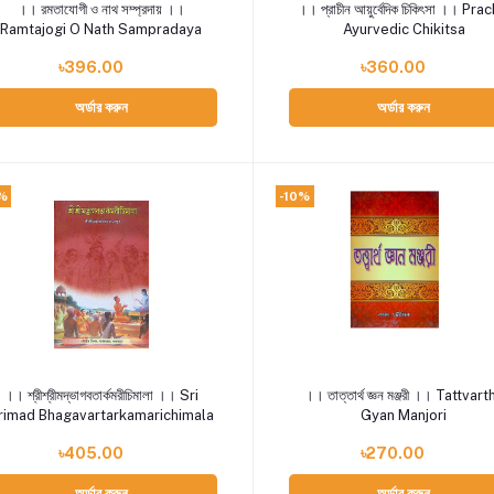
Add to cart
Add to cart
।। রমতাযোগী ও নাথ সম্প্রদায় ।।
।। প্রাচীন আয়ুর্বেদিক চিকিৎসা ।। Pra
Ramtajogi O Nath Sampradaya
Ayurvedic Chikitsa
৳396.00
৳360.00
অর্ডার করুন
অর্ডার করুন
%
-10%
Add to cart
Add to cart
।। শ্রীশ্রীমদ্ভাগবতার্কমরীচিমালা ।। Sri
।। তাত্তার্থ জ্ঞন মঞ্জরী ।। Tattvart
rimad Bhagavartarkamarichimala
Gyan Manjori
৳405.00
৳270.00
অর্ডার করুন
অর্ডার করুন