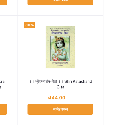
-10%
Add to cart
।। শ্রীকালাচাঁদ-গীতা ।। Shri Kalachand
a
Gita
৳144.00
অর্ডার করুন