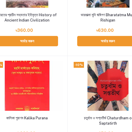
Add to cart
Add to cart
রতের প্রাচীন সভ্যতার ইতিবৃত্ত History of
ভারতাত্মা মুনি ঋষিগণ Bharatatma M
Ancient Indian Civilization
Rishigan
৳360.00
৳630.00
অর্ডার করুন
অর্ডার করুন
%
-10%
Add to cart
Add to cart
কালিকা পুরাণম Kalika Purana
চতুর্ধাম ও সপ্ততীর্থ Chaturdham o
Saptatirth