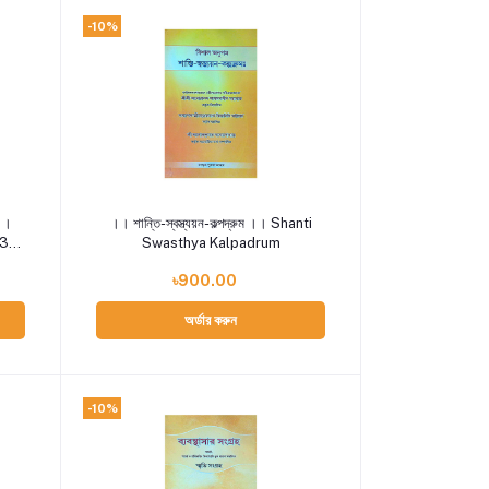
-10%
Add to cart
 ।।
।। শান্তি-স্বস্ত্যয়ন-কল্পদ্রুম ।। Shanti
-3th
Swasthya Kalpadrum
৳900.00
অর্ডার করুন
-10%