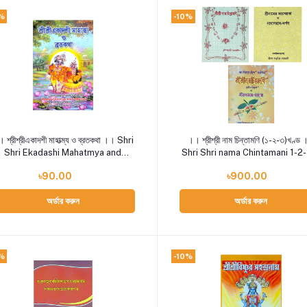
%
-10%
Add to cart
Add to cart
 শ্রীশ্রীএকাদশী মাহাত্ম্য ও ব্রতকথা ।। Shri
।। শ্রীশ্রী নাম চিন্তামণি (১-২-৩)খণ্ড
Shri Ekadashi Mahatmya and
Shri Shri nama Chintamani 1-2
Bratakatha
Part
৳90.00
৳900.00
অর্ডার করুন
অর্ডার করুন
%
-10%