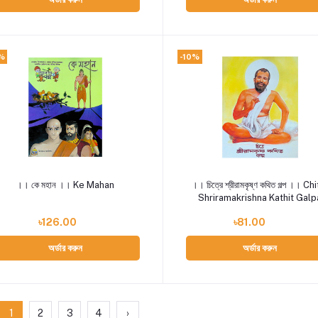
%
-10%
Add to cart
Add to cart
।। কে মহান ।। Ke Mahan
।। চিত্রে শ্রীরামকৃষ্ণ কথিত গল্প ।। Chitra
Shriramakrishna Kathit Galp
৳126.00
৳81.00
অর্ডার করুন
অর্ডার করুন
1
2
3
4
›