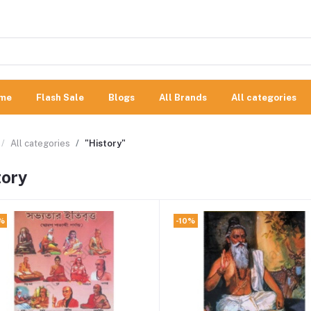
me
Flash Sale
Blogs
All Brands
All categories
All categories
"History"
tory
%
-10%