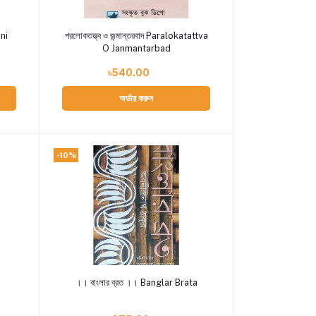
Add to cart
uni
পরলোকতত্ত্ব ও জন্মান্তরবাদ Paralokatattva
O Janmantarbad
৳540.00
অর্ডার করুন
-10%
Add to cart
।। বাংলার ব্রত ।। Banglar Brata