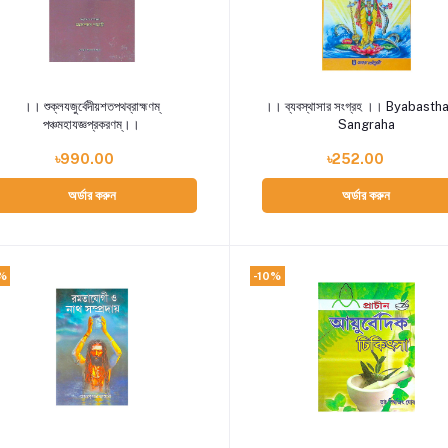
Add to cart
Add to cart
।। শুক্লযজুর্বেদীয়শতপথব্রাহ্মণম্
।। ব্যবস্থাসার সংগ্রহ ।। Byabasth
পঞ্চমহাযজ্ঞপ্রকরণম্।।
Sangraha
৳990.00
৳252.00
অর্ডার করুন
অর্ডার করুন
%
-10%