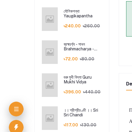
যৌগিকপন্থা
Yaugikapantha
৳240.00
৳260.00
ব্রহ্মচর্য্য - সাধন
Brahmacharya -
Sadhana
৳72.00
৳80.00
গুরু মুখী বিদ্যা Guru
Mukhi Vidya
De
৳396.00
৳440.00
I
।। শ্রীশ্রীচণ্ডী ।। Sri
Sri Chandi
৳117.00
৳130.00