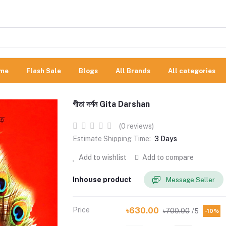
me
Flash Sale
Blogs
All Brands
All categories
গীতা দর্শন Gita Darshan
(0 reviews)
Estimate Shipping Time:
3 Days
Add to wishlist
Add to compare
Inhouse product
Message Seller
Price
৳630.00
৳700.00
/5
-10%