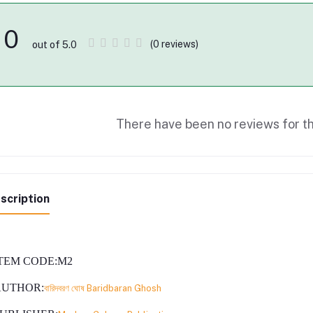
0
(0 reviews)
out of 5.0
There have been no reviews for th
scription
TEM CODE
:M2
AUTHOR
:
বারিদবরণ ঘোষ Baridbaran Ghosh