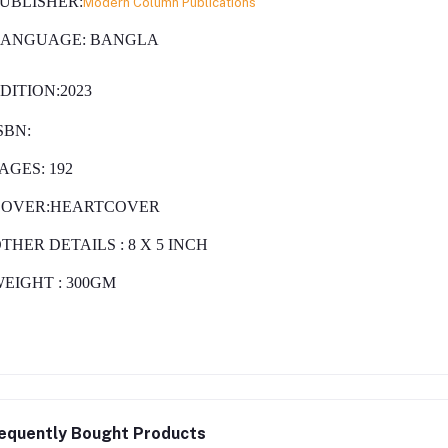
UBLISHER:
Modern Column Publications
LANGUAGE:
BANGLA
DITION:2023
SBN:
AGES
:
192
COVER:HEARTCOVER
THER DETAILS
:
8
X 5 INCH
WEIGHT
: 300GM
equently Bought Products