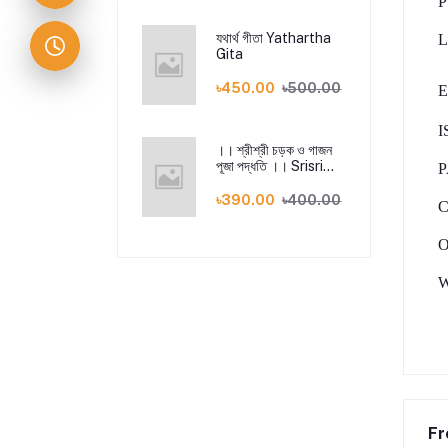
P
যথার্থ গীতা Yathartha
Gita
৳450.00
৳500.00
E
I
।। শ্রীশ্রী চড়ক ও গাজন
পূজা পদ্ধতি ।। Srisri
P
Charak O Gajon
Puja Poddhoti
৳390.00
৳400.00
O
Fr