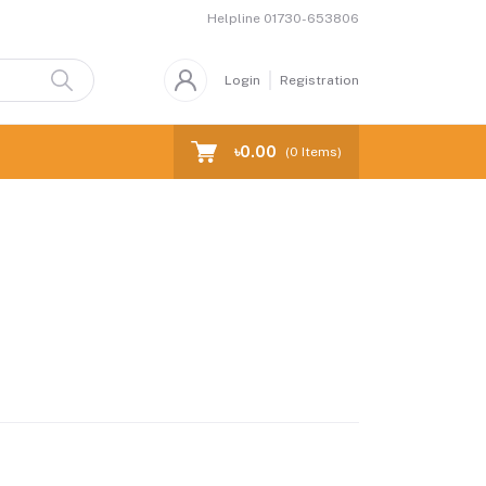
Helpline
01730-653806
Login
Registration
৳0.00
(
0
Items)