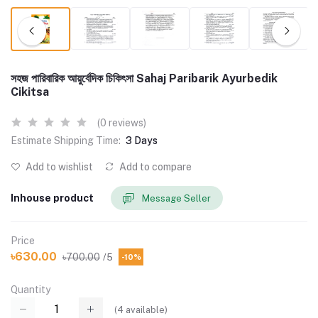
সহজ পারিবারিক আয়ুর্বেদিক চিকিৎসা Sahaj Paribarik Ayurbedik
Cikitsa
(0 reviews)
Estimate Shipping Time:
3 Days
Add to wishlist
Add to compare
Inhouse product
Message Seller
Price
৳630.00
৳700.00
/5
-10%
Quantity
(
4
available)