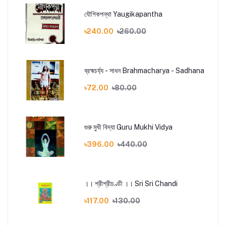
যৌগিকপন্থা Yaugikapantha
৳240.00
৳260.00
ব্রহ্মচর্য্য - সাধন Brahmacharya - Sadhana
৳72.00
৳80.00
গুরু মুখী বিদ্যা Guru Mukhi Vidya
৳396.00
৳440.00
।। শ্রীশ্রীচণ্ডী ।। Sri Sri Chandi
৳117.00
৳130.00