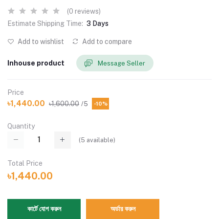
(0 reviews)
Estimate Shipping Time:
3 Days
Add to wishlist
Add to compare
Inhouse product
Message Seller
Price
৳1,440.00
৳1,600.00
/5
-10%
Quantity
(
5
available)
Total Price
৳1,440.00
কার্টে যোগ করুন
অর্ডার করুন