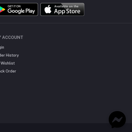
Y ACCOUNT
gin
der History
Wishlist
ack Order