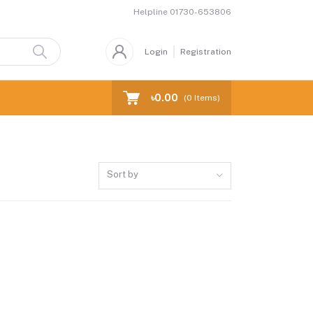
Helpline
01730-653806
Login
Registration
৳0.00
(
0
Items)
Sort by