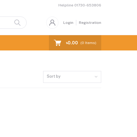
Helpline
01730-653806
Login
Registration
৳0.00
(
0
Items)
Sort by