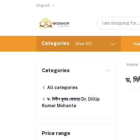
English
Categories
(See All)
Ho
Home
Categories
ড. দ
All categories
ড. দিলীপ কুমার মোহান্ত Dr. Dillip
Kumar Mohanta
Price range