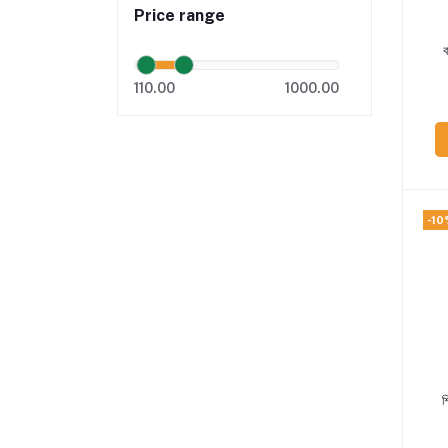
Price range
ব
110.00
1000.00
-10
শ