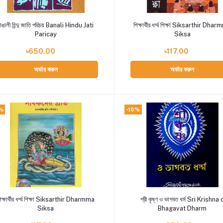
Add to cart
Add to cart
াঙালী হিন্দু জাতি পরিচয় Banali Hindu Jati
শিক্ষার্থীর ধর্ম্ম শিক্ষা Siksarthir Dha
Paricay
Siksa
৳650.00
৳117.00
অর্ডার করুন
অর্ডার করুন
%
-10%
Add to cart
Add to cart
িক্ষার্থীর ধর্ম্ম শিক্ষা Siksarthir Dharmma
শ্রী কৃষ্ণ ও ভাগবত ধর্ম Sri Krishna 
Siksa
Bhagavat Dharm