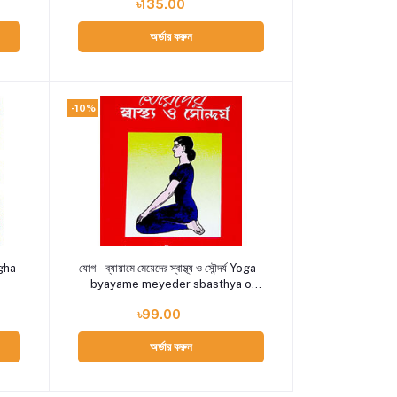
৳135.00
অর্ডার করুন
-10%
Add to cart
rgha
যোগ - ব্যায়ামে মেয়েদের স্বাস্থ্য ও সৌন্দর্য Yoga -
byayame meyeder sbasthya o
saundarya
৳99.00
অর্ডার করুন