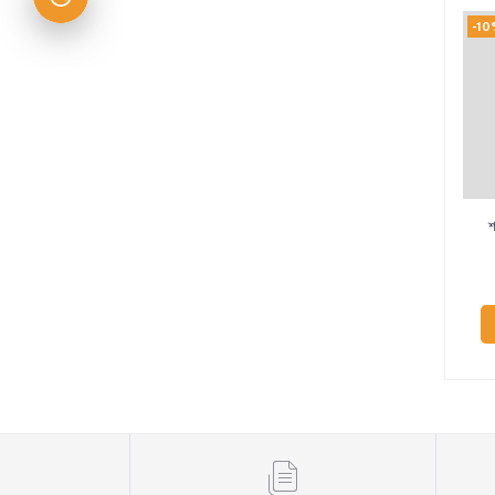
-10
শ