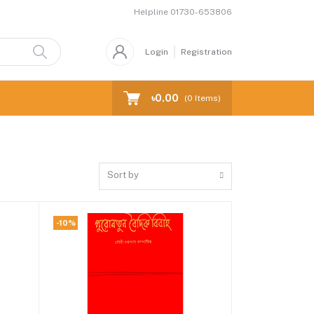
Helpline
01730-653806
Login
Registration
৳0.00
(
0
Items)
Sort by
-10%