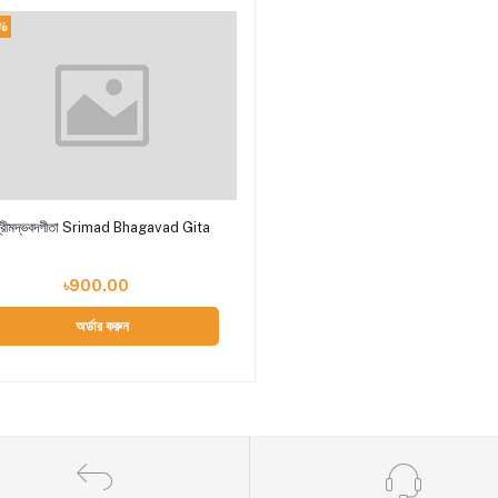
%
Add to cart
্রীমদ্ভবদগীতা Srimad Bhagavad Gita
৳900.00
অর্ডার করুন