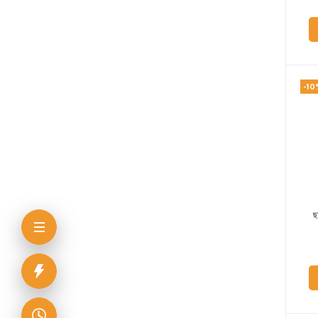
-10
ছ