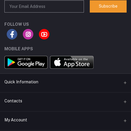
Subscribe
FOLLOW US
MOBILE APPS
Quick Information
Seller Policy Pages
Contacts
Return Policy Page
Address
My Account
Support Policy Page
Bedghor Library, Profulla Plaza, Ram Kirshna Mission Road, Sadar,
Habiganj