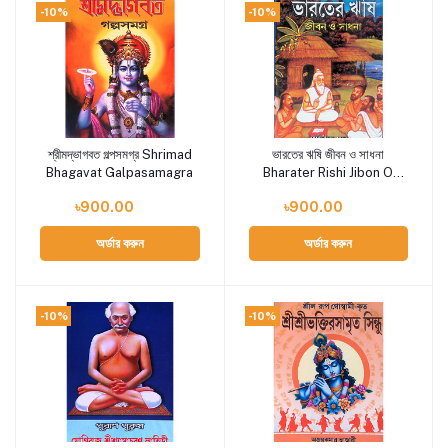
-10%
-10%
শ্রীমদ্ভাগবত গল্পসমগ্র Shrimad
ভারতের ঋষি জীবন ও সাধনা
Add to cart
Add to cart
Bhagavat Galpasamagra
Bharater Rishi Jibon O
Sadhana
৳900.00
৳900.00
অর্ডার করুন
অর্ডার করুন
-10%
-10%