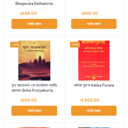
Bhagavata Kathamrita
(Saptahik Pathya
৳648.00
৳900.00
অর্ডার করুন
অর্ডার করুন
-4%
-10%
গৃহে প্রত্যাবর্তন এক আমেরিকান স্বামীর
কালিকা পুরাণম Kalika Purana
Add to cart
Add to cart
আত্মকথা Grihe Protyaborton :
Ek American Swamir
৳500.00
৳1,260.00
Atmakatha
অর্ডার করুন
অর্ডার করুন