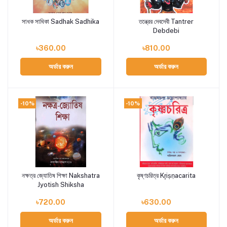
সাধক সাধিকা Sadhak Sadhika
তন্ত্রের দেবদেবী Tantrer
Add to cart
Add to cart
Debdebi
৳360.00
৳810.00
অর্ডার করুন
অর্ডার করুন
-10%
-10%
নক্ষত্র জ্যোতিষ শিক্ষা Nakshatra
কৃষ্ণচরিত্র Kr̥iṣṇacarita
Add to cart
Add to cart
Jyotish Shiksha
৳720.00
৳630.00
অর্ডার করুন
অর্ডার করুন