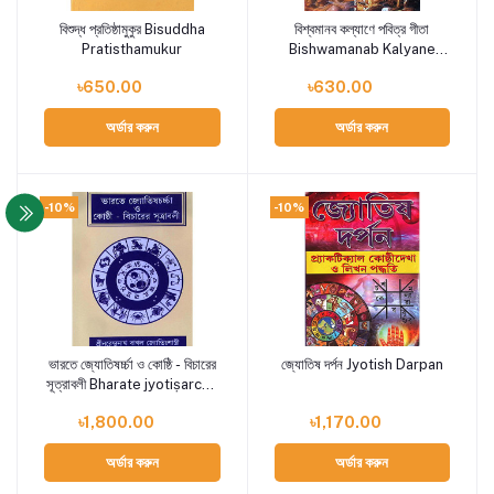
বিশুদ্ধ প্রতিষ্ঠামুকুর Bisuddha
বিশ্বমানব কল্যাণে পবিত্র গীতা
Add to cart
Add to cart
Pratisthamukur
Bishwamanab Kalyane
Pabitra Gita
৳650.00
৳630.00
অর্ডার করুন
অর্ডার করুন
-10%
-10%
ভারতে জ্যোতিষর্চ্চা ও কোষ্ঠি - বিচারের
জ্যোতিষ দর্পন Jyotish Darpan
Add to cart
Add to cart
সূত্রাবলী Bharate jyotiṣarcca
o kosthi - bicaer sutrabali
৳1,800.00
৳1,170.00
অর্ডার করুন
অর্ডার করুন