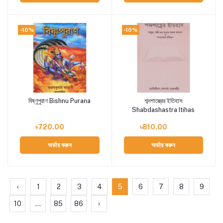
-10%
-10%
বিষ্ণুপুরাণ Bishnu Purana
শব্দশাস্ত্রের ইতিহাস
Add to cart
Add to cart
Shabdashastra Itihas
৳720.00
৳810.00
অর্ডার করুন
অর্ডার করুন
‹
1
2
3
4
5
6
7
8
9
10
...
85
86
›