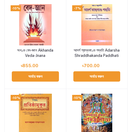
-10%
-7%
অখণ্ড বেদ-জ্ঞান Akhanda
আদর্শ শ্রাদ্ধকাণ্ড পদ্ধতি Adarsha
Add to cart
Add to cart
Veda-Jnana
Shraddhakanda Paddhati
৳855.00
৳700.00
অর্ডার করুন
অর্ডার করুন
-10%
-10%