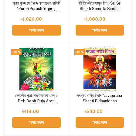
পুরাণ পুরুষ যোগিরাজ শ্যামাচরণ লাহিড়ী
শ্রীশ্রী ভক্তিরসামৃত সিন্ধু Sri Sri
Add to cart
Add to cart
“Puran Purush Yogiraj
Bhakti Samrita Sindhu
Shyamacharan Lahiri
৳1,026.00
৳1,080.00
অর্ডার করুন
অর্ডার করুন
-10%
-10%
দেবদেবীর পূজা আরতি করবো কেন ?
নবগ্রহ শান্তি বিধান Navagraha
Add to cart
Add to cart
Deb Debir Puja Arati
Shanti Bidhanidhan
Korbo Keno ?
৳414.00
৳540.00
অর্ডার করুন
অর্ডার করুন