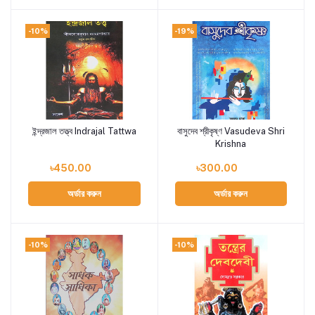
-10%
-19%
ইন্দ্রজাল তত্ত্ব Indrajal Tattwa
বাসুদেব শ্রীকৃষ্ণ Vasudeva Shri
Add to cart
Add to cart
Krishna
৳450.00
৳300.00
অর্ডার করুন
অর্ডার করুন
-10%
-10%