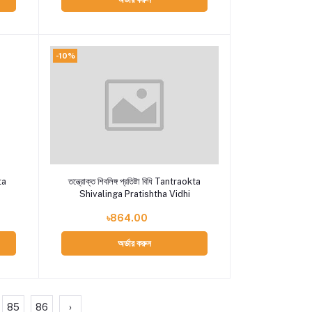
-10%
Add to cart
ta
তন্ত্রোক্ত শিবলিঙ্গ প্রতিষ্টা বিধি Tantraokta
Shivalinga Pratishtha Vidhi
৳864.00
অর্ডার করুন
85
86
›