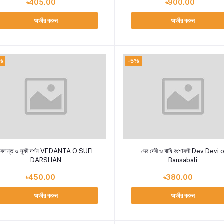
৳405.00
৳900.00
অর্ডার করুন
অর্ডার করুন
%
-5%
Add to cart
Add to cart
বেদান্ত ও সূফী দর্শন VEDANTA O SUFI
দেব দেবী ও ঋষি বংশাবলী Dev Devi o
DARSHAN
Bansabali
৳450.00
৳380.00
অর্ডার করুন
অর্ডার করুন