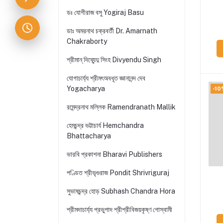
ডঃ যোগীরাজ বসু Yogiraj Basu
ডাঃ অমরনাথ চক্রবর্তী Dr. Amarnath
Chakraborty
শ্রীমান্ দিব্যেন্দু সিংহ Divyendu Singh
যোগাচার্য্য শ্রীমৎঅবধূত জ্ঞানানন্দ দেব
Yogacharya
-10
রমেন্দ্রনাথ মল্লিক Ramendranath Mallik
হেমচন্দ্র ভট্টাচার্য Hemchandra
Bhattacharya
ভারবি প্রকাশনা Bharavi Publishers
পণ্ডিত শ্রীভৃগুরাজ Pondit Shrivriguraj
সুভাষচন্দ্র হোড় Subhash Chandra Hora
শ্রীমদাচার্য্য প্রভুপাদ শ্রীশ্রীবিজয়কৃষ্ণ গোস্বামী