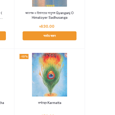
Add to cart
 (
জ্ঞানগঞ্চ ও ‍হিমালয়ের সাধুসঙ্গ Gyanganj O
Himaloyer Sadhusanga
৳630.00
অর্ডার করুন
-10%
Add to cart
atha
কর্ম্মতত্ত্ব Karmatta