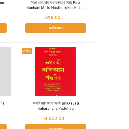
Add to cart
hun
কিরো বেনহ্যাম মতে হস্থরেখা বিচার Kiro
Benham Mote Hasthorekha Bichar
৳216.00
অর্ডার করুন
-10%
Add to cart
ddha
ভগবতী কালিকার্চন পদ্ধতি Bhagavati
Kaliarchana Paddhati
৳1,800.00
অর্ডার করুন