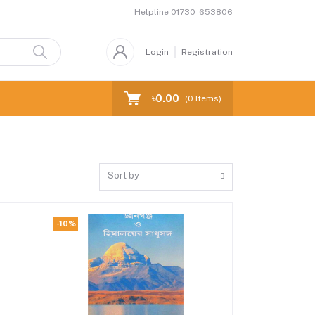
Helpline
01730-653806
Login
Registration
৳0.00
(
0
Items)
Sort by
-10%