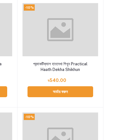
-10%
Add to cart
a
প্র‍্যাকটিক্যাল হাতদেখা শিখুন Practical
Haath Dekha Shikhun
৳540.00
অর্ডার করুন
-10%