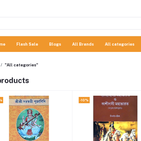
me
Flash Sale
Blogs
All Brands
All categories
"All categories"
 products
%
-10%