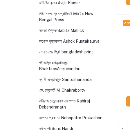
অভিজিৎ কুমার Avijit Kumar
নিউ বেঙ্গল প্রেস প্রাইভেট লিমিটেড New
Bengal Press
-10
সবিতা মল্লিক Sabita Mallick
অশোক পুস্তকালয় Ashok Pustakalaya
বাংলাদেশের প্রিন্ট bangladesh print
শ্রীভক্তিরসামৃতসিন্ধুঃ
Bhaktirasāmṛtasindhu
স্বামী সন্তোষানন্দ Santoshananda
এম. চক্রবর্তী M. Chakraborty
কবিরাজ দেবেন্দ্রনাথ সেনগুপ্ত Kabiraj
Debendranath
নবপত্র প্রকাশন Nobopotro Prokashon
‹
সুনীল নন্দী Sunil Nandi