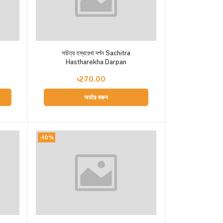
Add to cart
সচিত্র হস্থরেখা দর্পন Sachitra
Hastharekha Darpan
৳270.00
অর্ডার করুন
-10%