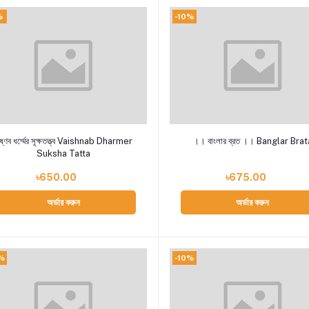
%
-10%
Add to cart
Add to cart
ৈষ্ণব ধর্ম্মের সূক্ষতত্ত্ব Vaishnab Dharmer
।। বাংলার ব্রত ।। Banglar Brat
Suksha Tatta
৳650.00
৳675.00
অর্ডার করুন
অর্ডার করুন
%
-10%