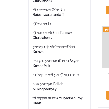
Chakraborty
শ্রী রাজেশ্বরানন্দ তীর্থনাথ Shri
Rajeshwarananda T
শ্রীজিৎ রাজপন্ডিত
-10
শ্রী তন্ময় চক্রবর্তী Shri Tanmay
Chakraborty
কুলাবঘঘৃতাচার্য্য শ্রীশক্তিধরানন্দতীর্থনাথ
Kulava
সায়ন কুমার মুখোপাধ্যায় (বিরূপাক্ষ) Sayan
Kumar Muk
পরম বৈষ্ণব ও যোগীপুরুষ শ্রী শঙ্কর মহারাজ
পল্লব মুখোপাধ্যায় Pallab
Mukhopadhyay
শ্রী অমূল্যধন রায় ভট্ট Amulyadhan Roy
Bhatt