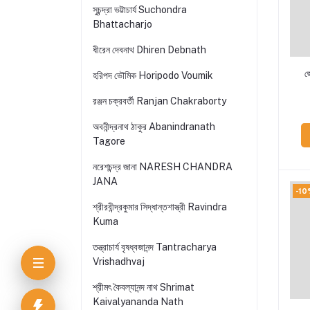
সুচন্দ্রা ভট্টাচার্য Suchondra
Bhattacharjo
ধীরেন দেবনাথ Dhiren Debnath
জ
হরিপদ ভৌমিক Horipodo Voumik
রঞ্জন চক্রবর্তী Ranjan Chakraborty
অবনীন্দ্রনাথ ঠাকুর Abanindranath
Tagore
নরেশচন্দ্র জানা NARESH CHANDRA
JANA
-10
শ্রীরবীন্দ্রকুমার সিদ্ধান্তশাস্ত্রী Ravindra
Kuma
তন্ত্রাচার্য বৃষধ্বজানন্দ Tantracharya
Vrishadhvaj
শ্রীমৎ কৈবল্যানন্দ নাথ Shrimat
Kaivalyananda Nath