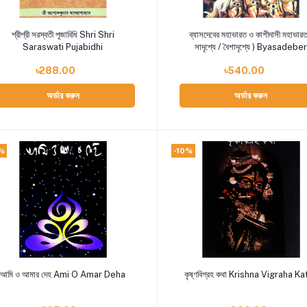
Add to cart
Add to cart
শ্রীশ্রী সরস্বতী পূজাবিধি Shri Shri
ব্যাসদেবের মহাভারত ও কাশীদাসী মহাভারত
Saraswati Pujabidhi
সাদৃশ্যে / বৈশাদৃশ্যে ) Byasadeber
Mahabharat O Kashidasi
৳288.00
৳540.00
Mahabharat (Sadrishye /
Baisadrishye)
অর্ডার করুন
অর্ডার করুন
%
-10%
Add to cart
Add to cart
আমি ও আমার দেহ Ami O Amar Deha
কৃষ্ণবিগ্রহ কথা Krishna Vigraha K