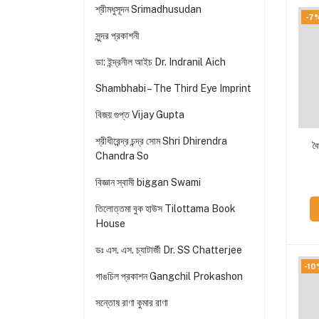
শ্রীমধুসূদন Srimadhusudan
-7
সুন্দর প্রকাশনী
ডা: ইন্দ্রনীল আইচ Dr. Indranil Aich
Shambhabi – The Third Eye Imprint
বিজয় গুপ্ত Vijay Gupta
শ্রীধীরেন্দ্র চন্দ্র সোম Shri Dhirendra
ব
Chandra So
বিজ্ঞান স্বামী biggan Swami
তিলোত্তমা বুক হাউস Tilottama Book
House
ডঃ এস. এস. চ্যাটার্জী Dr. SS Chatterjee
-10
গাঙচিল প্রকাশন Gangchil Prokashon
সন্তোষ রাণা কুমার রাণা