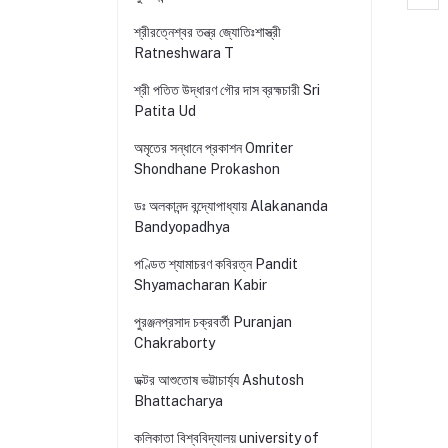
শ্রীরত্নেশ্বর তন্ত্র জ্যোতিঃশাস্ত্রী
Ratneshwara T
শ্রী পতিত উদ্ধারণ গৌর দাস ব্রহ্মচারী Sri
Patita Ud
অমৃতের সন্ধানে প্রকাশন Omriter
Shondhane Prokashon
ডঃ অলকানন্দ বন্দ্যোপাধ্যায় Alakananda
Bandyopadhya
পণ্ডিত শ্যামাচরণ কবিরত্ন Pandit
Shyamacharan Kabir
পুরঞ্জনপ্রসাদ চক্রবর্তী Puranjan
Chakraborty
ডক্টর আশুতোষ ভট্টাচার্য্য Ashutosh
Bhattacharya
কলিকাতা বিশ্ববিদ্যালয় university of