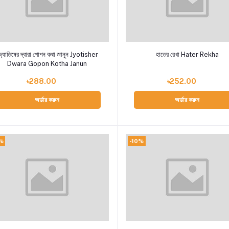
Add to cart
Add to cart
্যোতিষের দ্বারা গোপন কথা জানুন Jyotisher
হাতের রেখা Hater Rekha
Dwara Gopon Kotha Janun
৳288.00
৳252.00
অর্ডার করুন
অর্ডার করুন
%
-10%